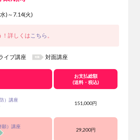
(水)～7.14(火)
う！詳しくは
こちら
。
ライブ講座
対面講座
お支払総額
(送料・税込)
防）講座
151,000
円
併願）講座
29,200
円