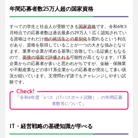
知識が
年間応募者数25万人超の国家資格
学べる
1.3
情報系
すべての学生と社会人が受験できる
国家資格
です。令和6年3
資格の
月時点での応募者数は過去最多の29万人！広く認知されてい
登竜門
る資格はそれだけ
他の就活生との差別化
を図れるという利点
があり、資格を取得していることが一つの大きな強みとなり
2
ます。業界や企業が求める基準に合致している証拠ともなる
ガイ
ダン
ので、
面接の場面で評価される
可能性が高くなります。IT系
ス動
企業からの応募者が多いと思われがちですが、金融・保険業
画の
や不動産業などの非IT系企業からの応募者が突出して多い状
ご紹
況が続いています。文理問わず誰でもチャレンジしやすい試
介
験です。
3
Check!
おす
「
令和6年度「iパス（ITパスポート試験）」の年間応募
すめ
者数等について
」
関連
資格
3.1
IT・経営戦略の基礎知識が学べる
MOS
4