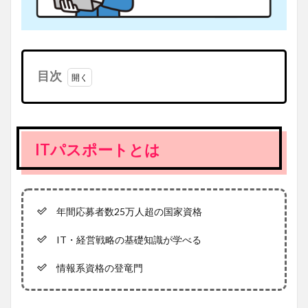
目次
1
ITパ
スポ
ート
ITパスポートとは
とは
1.1
年間応
募者数
25万
年間応募者数25万人超の国家資格
人超の
国家資
IT・経営戦略の基礎知識が学べる
格
1.2
情報系資格の登竜門
IT・経
営戦略
の基礎