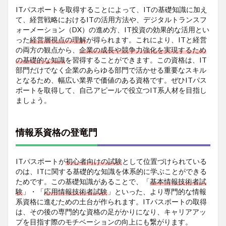
講座
ITパスポートを取得することによって、ITの基礎知識に加え
概要
て、経営戦略におけるITの活用方法や、デジタルトランスフ
ォーメーション（DX）の進め方、IT投資の効果的な活用とい
5
った
経営層視点の理解
が得られます。これにより、ITと経営
試験
の両方の観点から、
企業の成長や競争力強化を実現するため
概要
の基礎的な知識
を習得することができます。この資格は、IT
6
部門だけでなく企業のあらゆる部門で活かせる重要なスキル
合格
となるため、幅広い業界で価値のある資格です。ぜひITパス
者の
ポートを取得して、自己アピールで役立つIT系人材を目指し
声
ましょう。
情報系資格の登竜門
ITパスポートが
初心者向けの試験
として位置づけられている
のは、ITに関する基礎的な知識を体系的に学ぶことができる
ためです。この基礎知識があることで、「
基本情報技術者試
験
」・「
応用情報技術者試験
」といった、より専門的な情報
系資格に進むための土台が作られます。ITパスポートの取得
は、その後の専門的な資格の足がかりになり、キャリアアッ
プを目指す際のモチベーションの向上にも繋がります。