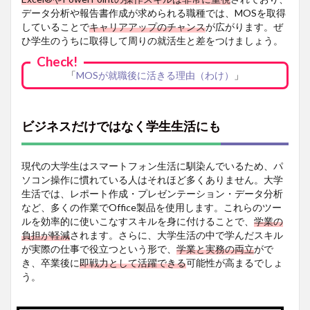
データ分析や報告書作成が求められる職種では、MOSを取得
簿記検
定(3
していることで
キャリアアップのチャンス
が広がります。ぜ
級)
ひ学生のうちに取得して周りの就活生と差をつけましょう。
3.2
Check!
ITパス
「
MOSが就職後に活きる理由（わけ）
」
ポート
3.3
TOEIC®
ビジネスだけではなく学生生活にも
L&R
4
現代の大学生はスマートフォン生活に馴染んでいるため、パ
講座
ソコン操作に慣れている人はそれほど多くありません。大学
概要
生活では、レポート作成・プレゼンテーション・データ分析
5
など、多くの作業でOffice製品を使用します。これらのツー
試験
ルを効率的に使いこなすスキルを身に付けることで、
学業の
概要
負担が軽減
されます。さらに、大学生活の中で学んだスキル
が実際の仕事で役立つという形で、
学業と実務の両立
がで
6
き、卒業後に
即戦力として活躍できる
可能性が高まるでしょ
合格
者の
う。
声