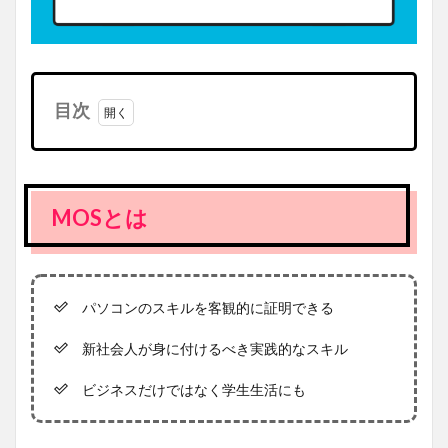
目次
1
MOS
とは
1.1
MOSとは
パソコ
ンのス
キルを
客観的
に証明
パソコンのスキルを客観的に証明できる
できる
新社会人が身に付けるべき実践的なスキル
1.2
新社会
人が身
ビジネスだけではなく学生生活にも
に付け
るべき
実践的