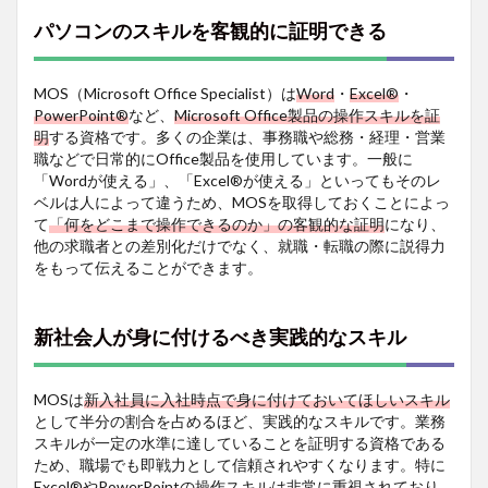
なスキ
パソコンのスキルを客観的に証明できる
ル
1.3
ビジネ
MOS（Microsoft Office Specialist）は
Word
・
Excel®
・
スだけ
PowerPoint®
など、
Microsoft Office製品の操作スキルを証
ではな
明
する資格です。多くの企業は、事務職や総務・経理・営業
く学生
職などで日常的にOffice製品を使用しています。一般に
生活に
「Wordが使える」、「Excel®が使える」といってもそのレ
も
ベルは人によって違うため、MOSを取得しておくことによっ
2
て
「何をどこまで操作できるのか」の客観的な証明
になり、
ガイ
他の求職者との差別化だけでなく、就職・転職の際に説得力
ダン
をもって伝えることができます。
ス動
画の
ご紹
新社会人が身に付けるべき実践的なスキル
介
3
おす
MOSは
新入社員に入社時点で身に付けておいてほしいスキル
すめ
として半分の割合を占めるほど、実践的なスキルです。業務
関連
スキルが一定の水準に達していることを証明する資格である
資格
ため、職場でも即戦力として信頼されやすくなります。特に
3.1
Excel®やPowerPointの操作スキルは非常に重視
されており、