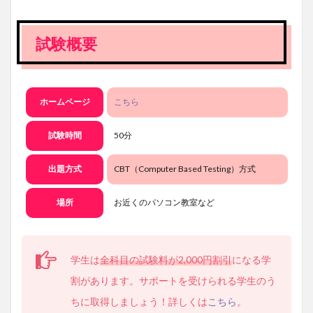
試験概要
ホームページ
こちら
試験時間
50分
出題方式
CBT（Computer Based Testing）方式
場所
お近くのパソコン教室など
学生は
全科目の試験料が2,000円割引
になる学
割があります。サポートを受けられる学生のう
ちに取得しましょう！詳しくは
こちら
。