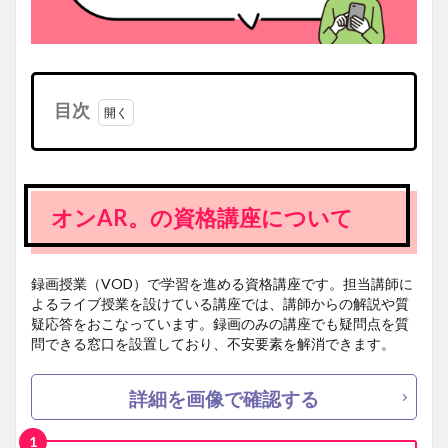
目次
1
オン
AR。
の資
オンAR。の資格講座について
格講
座に
つい
て
録画授業（VOD）で学習を進める資格講座です。担当講師に
よるライブ授業を設けている講座では、講師からの解説や質
疑応答をおこなっています。録画のみの講座でも疑問点を質
問できる窓口を設置しており、不安要素を解消できます。
詳細を画像で確認する