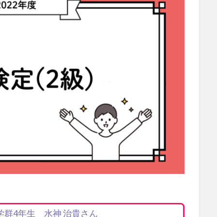
群4年生 水神 治貴さん