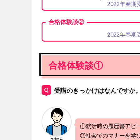
2022年春
合格体験談②
2022年春
合格体験談①
受講のきっかけはなんですか
①就活時の履歴書アピ
②社会でのマナーを学
水神さん