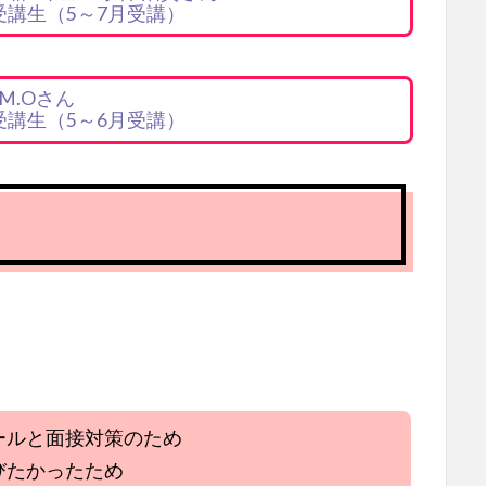
期受講生（5～7月受講）
M.Oさん
期受講生（5～6月受講）
。
ールと面接対策のため
びたかったため