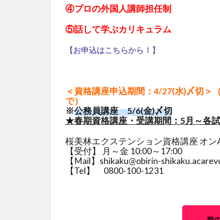
④プロの外国人講師担任制
⑤話して学ぶカリキュラム
【お申込はこちらから！】
＜資格講座申込期間
：4/27(水)〆切
で）
※
公務員講座 5/6(金)〆切
★春期資格講座・受講期間：5月～各
桜美林エクステンション資格講座 オン
【受付】 月～金 10:00～17:00
【Mail】shikaku@obirin-shikaku.acarevo
【Tel】 0800-100-1231
前