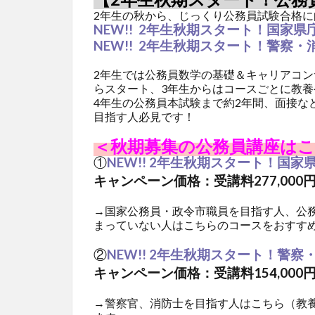
2年生の秋から、じっくり公務員試験合格
NEW!!
2
年生秋期スタート！国家県庁
NEW!!
2
年生秋期スタート！警察・
2年生では公務員数学の基礎＆キャリアコ
らスタート、3年生からはコースごとに教
4年生の公務員本試験まで約2年間、面接な
目指す人必見です！
＜秋期募集の公務員講座は
①
NEW!!
2
年生秋期スタート！国家県
キャンペーン価格
：受講料277,000
→国家公務員・政令市職員を目指す人、公
まっていない人はこちらのコースをおすす
②
NEW!!
2
年生秋期スタート！警察
キャンペーン価格
：受講料154,000
→警察官、消防士を目指す人はこちら（教