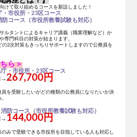
に向けて取り組めるコースを新設しました！
・市役所・23
区コース
消防コース（市役所教養試験も対応）
ンサルタントによるキャリア講義（職業理解など）か
養や専門科目の対策が始まります。
どの2次対策もきっちりサポートしますので公務員を
こちら＞
庁・市役所・23
区コース
267,700円
円→
務員を受験したいがどの種類の公務員になりたいか決
め。
・消防コース（市役所教養試験も対応）
144,000円
円
→
養のみで受験できる市役所を目指している人も対応し