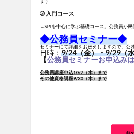
ます
➂
入門コース
→SPIを中心に学ぶ基礎コース。公務員か
◆公務員セミナー◆
セミナーにて詳細をお伝えしますので、公
日時：
9/24（金）・9/29（
【
公務員セミナーお申込み
公務員講座申込10/7（木）まで
その他資格講座9/30（木）まで
前