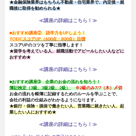
★金融保険業界はもちろん不動産・住宅業界で、内定後・就
職後に取得を勧められる★
≪講座の詳細はこちら！≫
■おすすめ講座② 語学力をUPしよう！
TOEIC
スコアUP（600点・800点）目標
スコアUPのコツを丁寧に指導します！
★留学を考えている人、就職活動でアピールしたい人などに
おすすめ★
≪講座の詳細はこちら
！
≫
■おすすめ講座➂ 企業のお金の流れを知ろう！
簿記検定（3級、3級2級、2級）
※2級のみ7/7（木）〆切
お金の流れを帳簿に記録するためのルールを学ぶことで、
会社の利益の仕組みがわかるようになります。
★銀行・保険・損保で働きたい人、営業職に就きたい人、起
業したい人におすすめ★
≪講座の詳細はこちら！≫