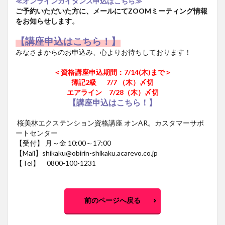
≪オンラインガイダンス申込はこちら≫
ご予約いただいた方に、メールにてZOOMミーティング情報
をお知らせします。
【
講座
申込
は
こちら！】
みなさまからのお申込み、心よりお待ちしております！
＜資格講座申込期間
：7/14(木)まで＞
簿記2級 7/7 （木）〆切
エアライン 7/28（木）〆切
【
講座
申込
は
こちら！】
桜美林エクステンション資格講座 オンAR。カスタマーサポ
ートセンター
【受付】 月～金 10:00～17:00
【Mail】shikaku@obirin-shikaku.acarevo.co.jp
【Tel】 0800-100-1231
前のページへ戻る