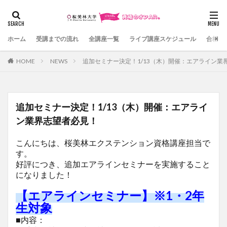
カテゴリー
ホーム
受講までの流れ
全講座一覧
ライブ講座スケジュール
合格体
HOME
NEWS
追加セミナー決定！1/13（木）開催：エアライン業
検索
追加セミナー決定！1/13（木）開催：エアライ
ン業界志望者必見！
こんにちは、桜美林エクステンション資格講座担当で
す。
好評につき、追加エアラインセミナーを実施すること
になりました！
【エアラインセミナー】
※
1
・2年
生対象
■内容：