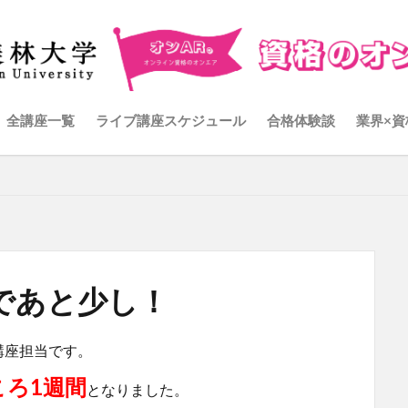
全講座一覧
ライブ講座スケジュール
合格体験談
業界×資
！
であと少し！
講座担当です。
ころ1週間
となりました。