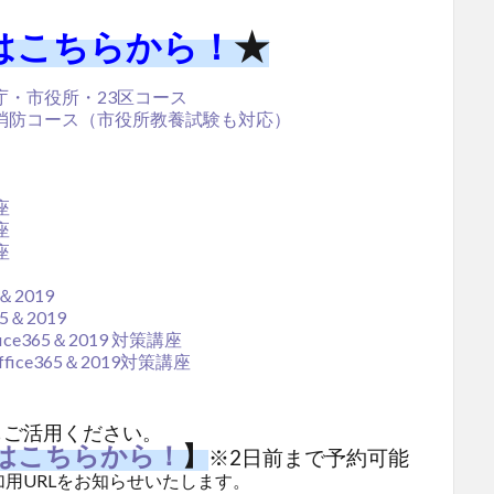
はこちらから！
★
庁・市役所・23区コース
消防コース（市役所教養試験も対応）
座
座
座
65＆2019
e365＆2019
t office365＆2019 対策講座
ert office365＆2019対策講座
もご活用ください。
は
こちら
から
！
】
※2日前まで予約可能
用URLをお知らせいたします。