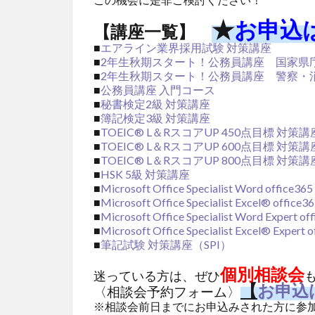
★
お申込
【講座一覧】
■
エアライン業界採用試験 対策講座
■
2年生秋期スタート！公務員講座 国家県
■
2年生秋期スタート！公務員講座 警察・
■
公務員講座 入門コース
■
秘書検定2級 対策講座
■
簿記検定3級 対策講座
■
TOEIC® L＆RスコアUP 450点目標 対策講
■
TOEIC® L＆RスコアUP 600点目標 対策講
■
TOEIC® L＆RスコアUP 800点目標 対策講
■
HSK 5級 対策講座
■
Microsoft Office Specialist Word office3
■
Microsoft Office Specialist Excel® offic
■
Microsoft Office Specialist Word Exper
■
Microsoft Office Specialist Excel® Exp
■
筆記試験 対策講座（SPI）
個別相談会
迷っている方は、ぜひ
【
お申込
〈相談会予約フォーム〉
※相談会前日までにお申込みされた方に参加