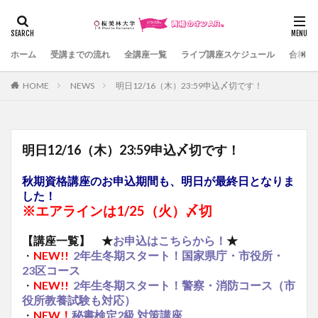
カテゴリー
ホーム
受講までの流れ
全講座一覧
ライブ講座スケジュール
合格体
HOME
NEWS
明日12/16（木）23:59申込〆切です！
検索
明日12/16（木）23:59申込〆切です！
秋期資格講座のお申込期間も、明日が最終日となりま
した！
※エアラインは1/25（火）〆切
【講座一覧】
★
お申込はこちらから！
★
・
NEW!!
2
年生冬期スタート！国家県庁・市役所・
23
区コース
・
NEW!!
2年生冬期スタート！警察・消防コース（市
役所教養試験も対応）
・
NEW
！
秘書検定2
級
対策講座