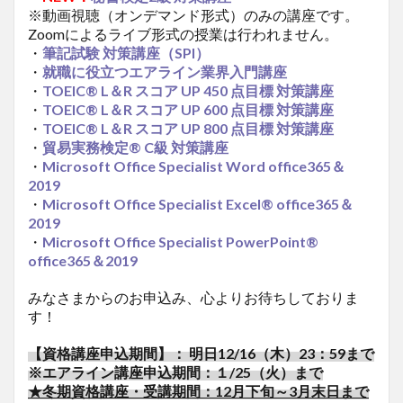
※動画視聴（オンデマンド形式）のみの講座です。
Zoomによるライブ形式の授業は行われません。
・
筆記試験
対策講座（SPI
）
・
就職に役立つエアライン業界入門講座
・
TOEIC® L
＆R
スコア UP 450
点目標
対策講座
・
TOEIC® L
＆R
スコア UP 600
点目標
対策講座
・
TOEIC® L
＆R
スコア UP 800
点目標
対策講座
・
貿易実務検定® C
級
対策講座
・
Microsoft Office Specialist Word office365
＆
2019
・
Microsoft Office Specialist Excel® office365
＆
2019
・
Microsoft Office Specialist PowerPoint®
office365
＆2019
みなさまからのお申込み、心よりお待ちしておりま
す！
【資格講座申込期間】： 明日12/16（木）23：59まで
※エアライン講座申込期間：１/25（火）まで
★冬期資格講座・受講期間：12月下旬～3月末日まで