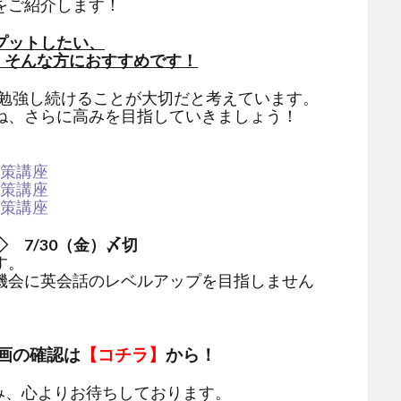
をご紹介します！
プットしたい、
」そんな方におすすめです！
に勉強し続けることが大切だと考えています。
ね、さらに高みを目指していきましょう！
 対策講座
 対策講座
 対策講座
 7/30（金）〆切
す。
機会に英会話のレベルアップを目指しません
画の確認は
【
コチラ
】
から！
み、心よりお待ちしております。