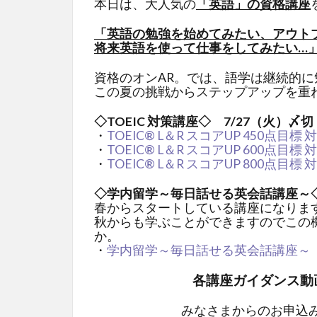
本日は、大人気の
「英語」の資格講座
「英語の勉強を始めてみたい、アウト
将来英語を使って仕事をしてみたい…
資格のオンAR。では、語学は継続的
この夏の挑戦からステップアップを重
◇TOEIC 対策講座◇ 7/27（火）〆切
・
TOEIC® L＆R スコアUP 450点目標
・
TOEIC® L＆R スコアUP 600点目標
・
TOEIC® L＆R スコアUP 800点目標
◇学内留学～毎日話せる英会話講座～◇
春からスタートしている講座になりま
秋からも学ぶことができますのでこの
か。
・
学内留学～毎日話せる英会話講座～
各講座ガイダンス動
みなさまからのお申込