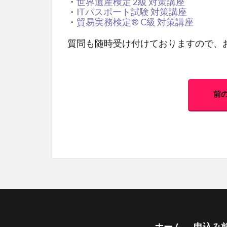
・
世界遺産検定 2級 対策講座
・
ITパスポート試験 対策講座
・
貿易実務検定® C級 対策講座
質問も随時受け付けておりますので、
前
ホーム
申込み