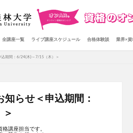
全講座一覧
ライブ講座スケジュール
合格体験談
業界×資
間：6/24(木)～7/15（木）＞
お知らせ＜申込期間：
）＞
資格講座担当です。