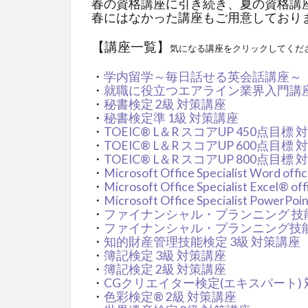
春の資格講座に引き続き、夏の資格講
春にはなかった講座もご用意しており
【講座一覧】
気になる講座をクリックしてくだ
・
学内留学～毎日話せる英会話講座～
・
就職に役立つエアライン業界入門講
・
秘書検定 2級 対策講座
・
秘書検定準 1級 対策講座
・
TOEIC® L＆R スコアUP 450点目標
・
TOEIC® L＆R スコアUP 600点目標
・
TOEIC® L＆R スコアUP 800点目標
・
Microsoft Office Specialist Word of
・
Microsoft Office Specialist Excel® 
・
Microsoft Office Specialist PowerPo
・
ファイナンシャル・プランニング 技能
・
ファイナンシャル・プランニング技能
・
知的財産管理技能検定 3級 対策講座
・
簿記検定 3級 対策講座
・
簿記検定 2級 対策講座
・
CGクリエイター検定(エキスパート)
・
色彩検定® 2級 対策講座