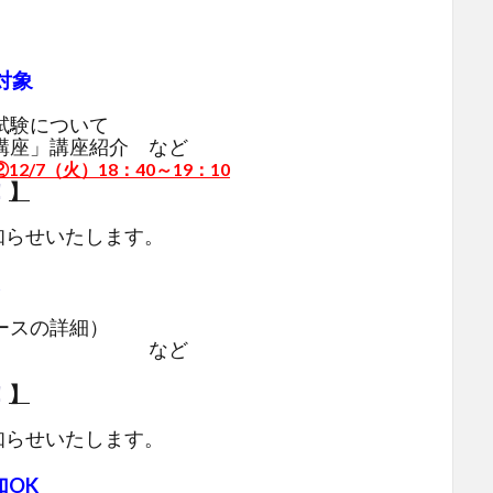
対象
試験について
講座」講座紹介 など
②12/7（火）18：40～19：10
！
】
知らせいたします。
ースの詳細）
について など
！
】
知らせいたします。
OK