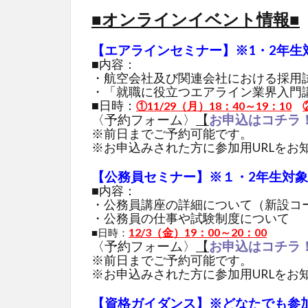
■オンラインイベント情報■
【エアラインセミナー】
※1・2年生
■内容：
・航空会社及び関連会社における採用
・「就職に役立つエアライン業界入門
■日時：
①11/29（月）18：40～19：10
〈予約フォーム〉
【
お申込はコチラ
※前日までご予約可能です。
※お申込みされた方に参加用URLをお
【公務員セミナー】
※１・2年生対象
■内容：
・公務員講座の詳細について（新設コ
・公務員の仕事や試験制度
12/3（金）19：00～20：00
■日時：
〈予約フォーム〉
【
お申込はコチラ
※前日までご予約可能です。
※お申込みされた方に参加用URLをお
【資格ガイダンス】
※どなたでも参加