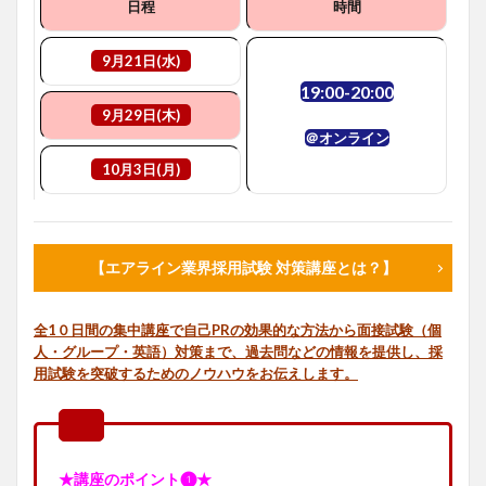
日程
時間
9
月21日(水)
19:00-20:00
9
月29日(木)
＠オンライン
10
月3日(月)
【エアライン業界採用試験 対策講座とは？】
全1０日間の集中講座で自己PRの効果的な方法から面接試験（個
人・グループ・英語）対策まで、過去問などの情報を提供し、採
用試験を突破するためのノウハウをお伝えします。
★
講座のポイント❶★